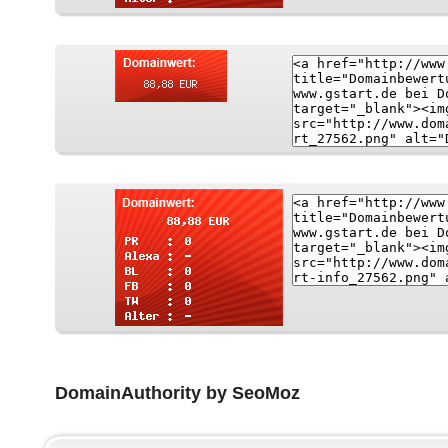
DomainAuthority by SeoMoz