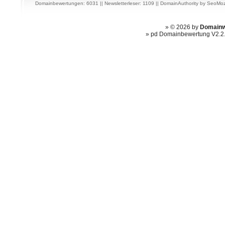
Domainbewertungen: 6031 || Newsletterleser: 1109 ||
DomainAuthority
by
SeoMoz
» © 2026 by
Domainw
» pd Domainbewertung V2.2