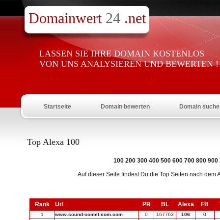
Domainwert
24
.net
LASSEN SIE IHRE DOMAIN KOSTENLOS
VON UNS ANALYSIEREN UND BEWERTEN !
Startseite
Domain bewerten
Domain suche
Top Alexa 100
100
200
300
400
500
600
700
800
900
Auf dieser Seite findest Du die Top Seiten nach dem A
Rank
Url
PR
BL
Alexa
FB
1
www.sound-comet.com.com
0
167763
106
0