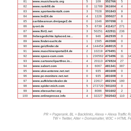
81
www.musichearts.org
5
109
352766
5
82
www.rank08.de
0
11789
361604
4
83
www.sportwettentalk.com
3
7028
391843
9
84
www.led24.de
4
1226
395027
8
85
caribbeansun.dreipage2.de
0
1046
397098
0
86
q-set.de
5
6739
411417
271
87
www.flirt1.net
3
50251
422911
236
88
liebesgedichte.bplaced.ne...
0
946
462939
0
89
www.findet-sucht.de
1
1565
463588
0
90
www.geizfinder.de
4
144454
468015
0
91
www.maschinenportal24.de
2
10219
470491
6
92
www.spass-cam.com
1
230562
473496
11
1
93
www.cartoonclipartfree.in...
4
20113
476924
27
94
www.sabort.com
3
6067
481341
387
95
www.ukw-antenne.net.net
0
935
481608
0
96
www.pc-monitore.net.net
0
935
481608
0
97
www.aufkleberdealer.de
3
22617
482194
180
98
www.spider-mich.com
5
272720
501103
0
99
www.ebesucher.org
3
8086
501602
2
100
www.onlinepresse.info
4
32227
502043
110
PR = Pagerank, BL = Backlinks, Alexa = Alexa Traffic 
TW = Twitter, Alter = Domainalter, W3C = HTML F