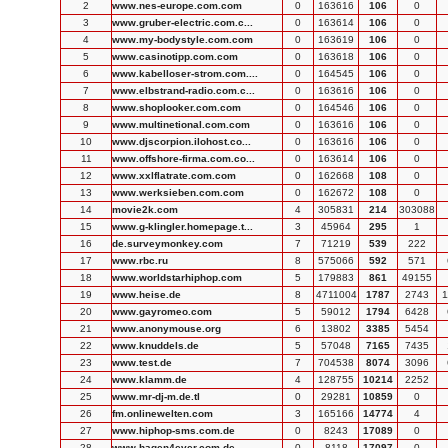
2
www.nes-europe.com.com
0
163616
106
0
3
www.gruber-electric.com.c...
0
163614
106
0
4
www.my-bodystyle.com.com
0
163619
106
0
5
www.casinotipp.com.com
0
163618
106
0
6
www.kabelloser-strom.com....
0
164545
106
0
7
www.elbstrand-radio.com.c...
0
163616
106
0
8
www.shoplooker.com.com
0
164546
106
0
9
www.multinetional.com.com
0
163616
106
0
10
www.djscorpion.ilohost.co...
0
163616
106
0
11
www.offshore-firma.com.co...
0
163614
106
0
12
www.xxlflatrate.com.com
0
162668
108
0
13
www.werksieben.com.com
0
162672
108
0
14
movie2k.com
4
305831
214
303088
15
www.g-klingler.homepage.t...
3
45964
295
1
16
de.surveymonkey.com
7
71219
539
222
17
www.rbc.ru
8
575066
592
571
18
www.worldstarhiphop.com
5
179883
861
49155
19
www.heise.de
8
4711004
1787
2743
1
20
www.gayromeo.com
5
59012
1794
6428
21
www.anonymouse.org
6
13802
3385
5454
22
www.knuddels.de
5
57048
7165
7435
23
www.test.de
7
704538
8074
3096
24
www.klamm.de
4
128755
10214
2252
25
www.mr-dj-m.de.tl
0
29281
10859
0
26
fm.onlinewelten.com
3
165166
14774
4
27
www.hiphop-sms.com.de
0
8243
17089
0
28
www.hagen4ever.com.de
0
8118
17097
0