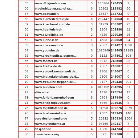
55
www.dfdsjumbo.com
5
145264
176459
2
56
arbeitsblaetter.stangl-ta...
6
10262
182982
96
57
www.bootland.nl
3
16537
184723
9
58
www.autoteiledirekt.de
6
282447
187063
10
59
www.kuechen-forum.de
3
11279
208702
23
60
www.live-fetish.ch
3
1209
209886
11
61
www.style4bike.de
2
4629
226020
26
62
www.klebe-x.de
1
4683
230960
24
63
www.chessmail.de
3
7367
231427
1320
64
www.youtube.de
6
1025849
243405
17185
65
www.erotiktopliste.supers...
0
3122
247361
308
66
www.topster.de
6
8312
248500
93
67
www.firefox.de.de
0
2807
249007
0
68
www.spice-kraeuterwelt.de...
0
2806
249007
0
69
www.big-auktionshaus.de.d...
0
2806
249007
0
70
www.trebuline-treppen.de....
0
3127
250445
291
71
www.budoten.com
4
945152
254295
61
72
elito.nit.at
2
1476
279594
13
73
www.ferienbauernhof.com
3
5764
287940
0
74
www.shop-top1000.com
2
6869
304946
8
75
www.top100station.de
5
11598
309276
9879
76
www.huehner-info.de
4
9387
313149
140
77
core-design-studio.de
5
20232
330934
1504
78
www.myfotohome.at
3
94360
340317
7
79
en.q-set.de
4
1880
344733
2
80
musichearts.org
5
577
352766
5