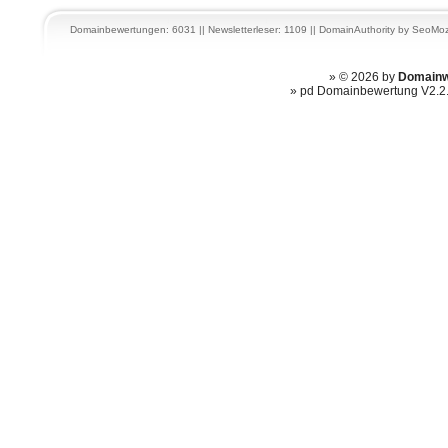
Domainbewertungen: 6031 || Newsletterleser: 1109 ||
DomainAuthority
by
SeoMoz
» © 2026 by
Domainw
» pd Domainbewertung V2.2