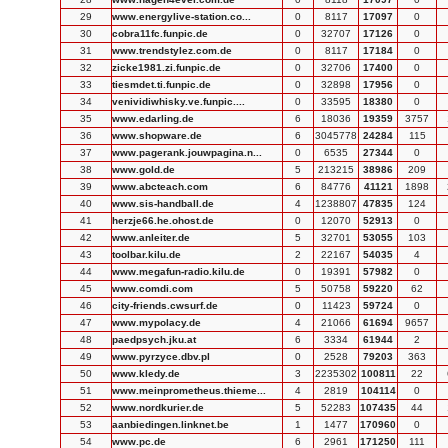
29
www.energylive-station.co...
0
8117
17097
0
30
cobra11fc.funpic.de
0
32707
17126
0
31
www.trendstylez.com.de
0
8117
17184
0
32
zicke1981.zi.funpic.de
0
32706
17400
0
33
tiesmdet.ti.funpic.de
0
32898
17956
0
34
venividiwhisky.ve.funpic....
0
33595
18380
0
35
www.edarling.de
6
18036
19359
3757
36
www.shopware.de
6
3045778
24284
115
37
www.pagerank.jouwpagina.n...
0
6535
27344
0
38
www.gold.de
5
213215
38986
209
39
www.abcteach.com
6
84776
41121
1898
40
www.sis-handball.de
4
1238807
47835
124
41
herzje66.he.ohost.de
0
12070
52913
0
42
www.anleiter.de
5
32701
53055
103
43
toolbar.kilu.de
2
22167
54035
4
44
www.megafun-radio.kilu.de
0
19391
57982
0
45
www.comdi.com
5
50758
59220
62
46
city-friends.cwsurf.de
0
11423
59724
0
47
www.mypolacy.de
4
21066
61694
9657
48
paedpsych.jku.at
6
3334
61944
2
49
www.pyrzyce.dbv.pl
0
2528
79203
363
50
www.kledy.de
3
2235302
100811
22
51
www.meinprometheus.thieme...
4
2819
104114
0
52
www.nordkurier.de
5
52283
107435
44
53
aanbiedingen.linknet.be
1
1477
170960
0
54
www.pc.de
6
2961
171250
111