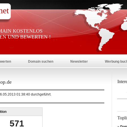
net
OMAIN KOSTENLOS
EN UND BEWERTEN !
werten
Domain suchen
Newsletter
Werbung buc
hop.de
Inter
.05.2013 01:38:40 durchgeführt.
tion
Topli
571
»
Dom