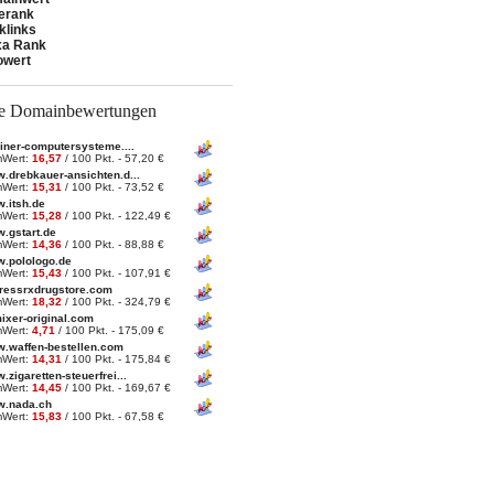
erank
klinks
xa Rank
owert
te Domainbewertungen
liner-computersysteme....
Wert:
16,57
/ 100 Pkt. - 57,20 €
.drebkauer-ansichten.d...
Wert:
15,31
/ 100 Pkt. - 73,52 €
.itsh.de
Wert:
15,28
/ 100 Pkt. - 122,49 €
.gstart.de
Wert:
14,36
/ 100 Pkt. - 88,88 €
.polologo.de
Wert:
15,43
/ 100 Pkt. - 107,91 €
ressrxdrugstore.com
Wert:
18,32
/ 100 Pkt. - 324,79 €
mixer-original.com
Wert:
4,71
/ 100 Pkt. - 175,09 €
.waffen-bestellen.com
Wert:
14,31
/ 100 Pkt. - 175,84 €
.zigaretten-steuerfrei...
Wert:
14,45
/ 100 Pkt. - 169,67 €
.nada.ch
Wert:
15,83
/ 100 Pkt. - 67,58 €