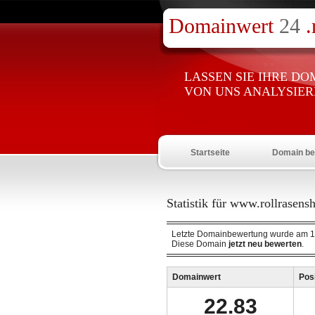
Domainwert
24
.
LASSEN SIE IHRE D
VON UNS ANALYSIER
Startseite
Domain be
Statistik für www.rollrasens
Letzte Domainbewertung wurde am 16
Diese Domain
jetzt neu bewerten
.
Domainwert
Posi
22.83