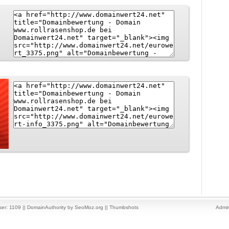
er: 1109 ||
DomainAuthority
by
SeoMoz.org
||
Thumbshots
Admin