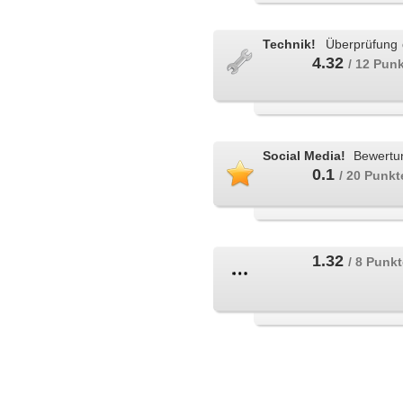
Technik!
Überprüfung 
4.32
/ 12 Pun
Social Media!
Bewertun
0.1
/ 20 Punkt
1.32
/ 8 Punk