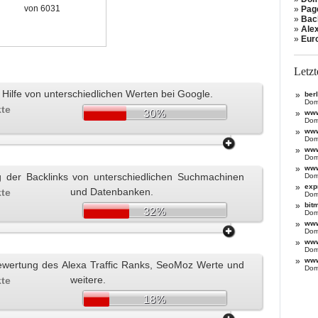
von 6031
»
Pag
»
Bac
»
Ale
»
Eur
Letz
Hilfe von unterschiedlichen Werten bei Google.
»
ber
Dom
kte
30%
»
www
Dom
»
www
Dom
»
www
Dom
»
www
der Backlinks von unterschiedlichen Suchmachinen
Dom
»
exp
und Datenbanken.
kte
Dom
»
bit
32%
Dom
»
www
Dom
»
www
Dom
»
www
wertung des Alexa Traffic Ranks, SeoMoz Werte und
Dom
weitere.
kte
18%