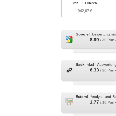
von 100 Punkten
942,67 €
Google!
Bewertung mit 
8.99
/ 30 Pun
Backlinks!
Auswertung 
6.33
/ 20 Pun
Extern!
Analyse und Be
1.77
/ 10 Pun