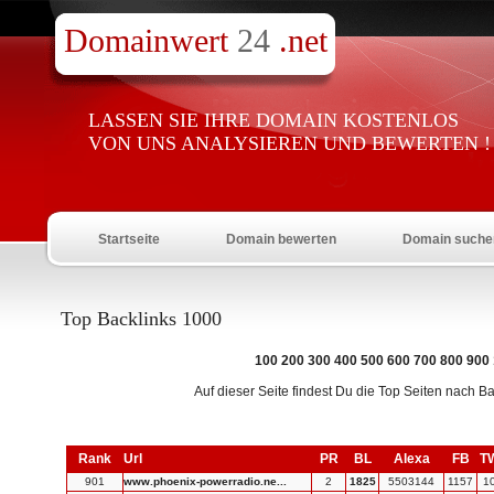
Domainwert
24
.net
LASSEN SIE IHRE DOMAIN KOSTENLOS
VON UNS ANALYSIEREN UND BEWERTEN !
Startseite
Domain bewerten
Domain suche
Top Backlinks 1000
100
200
300
400
500
600
700
800
900
Auf dieser Seite findest Du die Top Seiten nach Bac
Rank
Url
PR
BL
Alexa
FB
T
901
www.phoenix-powerradio.ne...
2
1825
5503144
1157
1