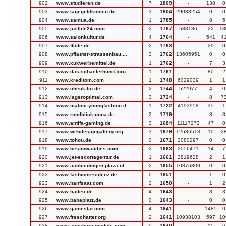
902
www.studieren.de
7
1809
-
138
0
903
www.tagegeldkonten.de
3
1804
29088254
0
0
904
www.samua.de
1
1785
-
8
5
905
www.justlife24.com
2
1767
583186
22
18
906
www.salonkultur.de
4
1764
-
541
4
907
www.flotte.de
2
1763
-
29
0
908
www.pflaster-strassenbau....
3
1762
13605951
0
0
909
www.kukwerbemittel.de
1
1762
-
7
3
910
www.das-schaeferhund-foru...
1
1761
-
80
2
911
www.kreditom.com
1
1748
6029039
1
1
912
www.check-fin.de
2
1744
522977
4
0
913
www.lageroptimal.com
3
1724
-
8
7
914
www.matnic-youngfashion.d...
1
1722
4193958
35
1
915
www.rundblick-unna.de
2
1719
-
8
8
916
www.antifa-gaming.de
3
1684
11117272
47
0
917
www.webdesigngallery.org
3
1679
12636518
10
2
918
www.tohou.de
0
1671
2080297
0
0
919
www.bestinwatches.com
2
1663
2056471
14
7
920
www.jet-escortagentur.de
1
1661
2819628
2
1
921
www.aanbiedingen-plaza.nl
2
1655
10876309
0
0
922
www.fashionresidenz.de
0
1651
-
1
0
923
www.hanfsaat.com
2
1650
-
1
2
924
www.haltec.de
4
1643
-
8
3
925
www.babeplatz.de
0
1643
-
0
0
926
www.gamestar.com
4
1641
-
1485
0
927
www.freechatter.org
2
1641
10938103
597
10
928
www.augsburg-models.com
0
1640
-
15
6