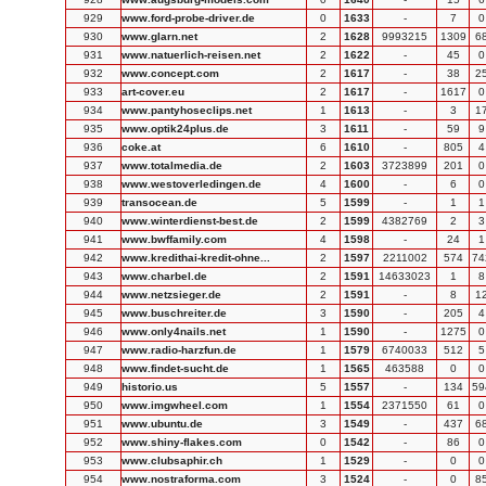
929
www.ford-probe-driver.de
0
1633
-
7
0
930
www.glarn.net
2
1628
9993215
1309
6
931
www.natuerlich-reisen.net
2
1622
-
45
0
932
www.concept.com
2
1617
-
38
2
933
art-cover.eu
2
1617
-
1617
0
934
www.pantyhoseclips.net
1
1613
-
3
1
935
www.optik24plus.de
3
1611
-
59
9
936
coke.at
6
1610
-
805
4
937
www.totalmedia.de
2
1603
3723899
201
0
938
www.westoverledingen.de
4
1600
-
6
0
939
transocean.de
5
1599
-
1
1
940
www.winterdienst-best.de
2
1599
4382769
2
3
941
www.bwffamily.com
4
1598
-
24
1
942
www.kredithai-kredit-ohne...
2
1597
2211002
574
74
943
www.charbel.de
2
1591
14633023
1
8
944
www.netzsieger.de
2
1591
-
8
1
945
www.buschreiter.de
3
1590
-
205
4
946
www.only4nails.net
1
1590
-
1275
0
947
www.radio-harzfun.de
1
1579
6740033
512
5
948
www.findet-sucht.de
1
1565
463588
0
0
949
historio.us
5
1557
-
134
59
950
www.imgwheel.com
1
1554
2371550
61
0
951
www.ubuntu.de
3
1549
-
437
6
952
www.shiny-flakes.com
0
1542
-
86
0
953
www.clubsaphir.ch
1
1529
-
0
0
954
www.nostraforma.com
3
1524
-
0
8