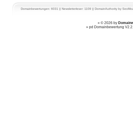
Domainbewertungen: 6031 || Newsletterleser: 1109 ||
DomainAuthority
by
SeoMoz
» © 2026 by
Domainw
» pd Domainbewertung V2.2