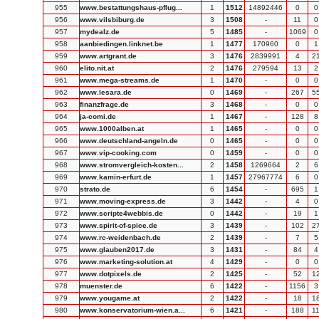
955
www.bestattungshaus-pflug...
1
1512
14892446
0
0
956
www.vilsbiburg.de
3
1508
-
11
0
957
mydealz.de
5
1485
-
1069
0
958
aanbiedingen.linknet.be
1
1477
170960
0
1
959
www.artgrant.de
3
1476
2839991
4
2
960
elito.nit.at
2
1476
279594
13
2
961
www.mega-streams.de
1
1470
-
0
0
962
www.lesara.de
0
1469
-
267
5
963
finanzfrage.de
3
1468
-
0
0
964
ja-comi.de
1
1467
-
128
8
965
www.1000alben.at
1
1465
-
0
0
966
www.deutschland-angeln.de
0
1465
-
0
0
967
www.vip-cooking.com
0
1459
-
0
0
968
www.stromvergleich-kosten...
2
1458
1269664
2
6
969
www.kamin-erfurt.de
1
1457
27967774
6
0
970
strato.de
6
1454
-
695
1
971
www.moving-express.de
3
1442
-
4
0
972
www.scripte4webbis.de
0
1442
-
19
1
973
www.spirit-of-spice.de
3
1439
-
102
2
974
www.rc-weidenbach.de
2
1439
-
7
5
975
www.glauben2017.de
3
1431
-
84
4
976
www.marketing-solution.at
4
1429
-
0
0
977
www.dotpixels.de
2
1425
-
52
1
978
muenster.de
6
1422
-
1156
3
979
www.yougame.at
2
1422
-
18
1
980
www.konservatorium-wien.a...
6
1421
-
188
1