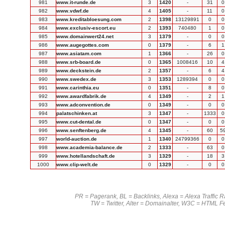
981
www.it-runde.de
3
1420
-
31
0
982
www.vdwf.de
4
1405
-
11
0
983
www.kreditabloesung.com
2
1398
13129891
0
0
984
www.exclusiv-escort.eu
2
1393
740480
1
0
985
www.domainwert24.net
3
1379
-
0
0
986
www.augegottes.com
0
1379
-
6
1
987
www.asiatam.com
1
1366
-
26
0
988
www.srb-board.de
0
1365
1008416
10
4
989
www.deckstein.de
2
1357
-
6
4
990
www.swedex.de
3
1353
1289394
0
0
991
www.carinthia.eu
0
1351
-
8
0
992
www.awardfabrik.de
4
1349
-
2
1
993
www.adconvention.de
0
1349
-
0
0
994
palatschinken.at
3
1347
-
1333
0
995
www.cut-dental.de
0
1347
-
0
0
996
www.senftenberg.de
4
1345
-
60
5
997
world-auction.de
1
1340
24799366
0
0
998
www.academia-balance.de
2
1333
-
63
0
999
www.hotellandschaft.de
3
1329
-
18
3
1000
www.clip-welt.de
0
1329
-
0
0
PR = Pagerank, BL = Backlinks, Alexa = Alexa Traffic 
TW = Twitter, Alter = Domainalter, W3C = HTML F